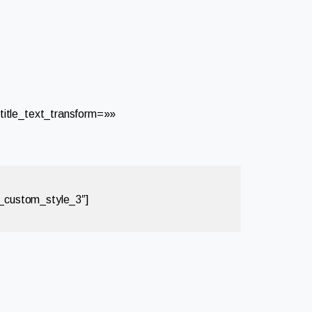
tle_text_transform=»»
7_custom_style_3″]