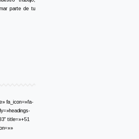
rmar parte de tu
e» fa_icon=»fa-
ily=»headings-
83″ title=»+51
con=»»