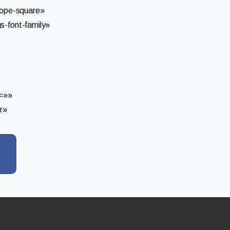
ope-square»
s-font-family»
]
r=»»
er»