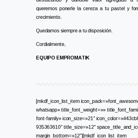
queremos ponerle la cereza a tu pastel y fo
crecimiento.
Quedamos siempre a tu disposición.
Cordialmente,
EQUIPO EMPROMATIK
[mkdf_icon_list_item icon_pack=»font_awesom
whatsapp» title_font_weight=»» title_font_fam
font-family» icon_size=»21″ icon_color=»#43cb
935363610″ title_size=»12″ space_title_and_i
margin_bottom=»12″][mkdf_icon_list_item