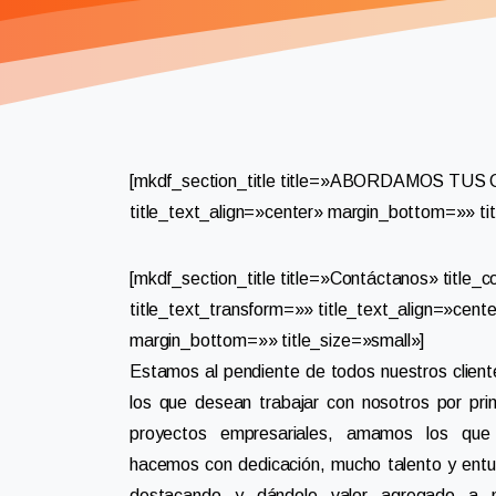
[mkdf_section_title title=»ABORDAMOS TUS
title_text_align=»center» margin_bottom=»» tit
[mkdf_section_title title=»Contáctanos» title_c
title_text_transform=»» title_text_align=»cent
margin_bottom=»» title_size=»small»]
Estamos al pendiente de todos nuestros clien
los que desean trabajar con nosotros por pr
proyectos empresariales, amamos los qu
hacemos con dedicación, mucho talento y ent
destacando y dándole valor agregado a nu