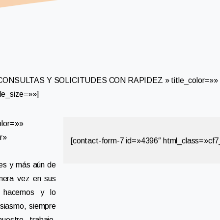
 CONSULTAS Y SOLICITUDES CON RAPIDEZ » title_color=»» ti
le_size=»»]
olor=»»
er»
[contact-form-7 id=»4396″ html_class=»cf
tes y más aún de
imera vez en sus
e hacemos y lo
usiasmo, siempre
estro trabajo,